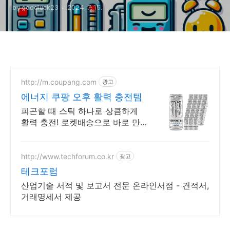
by goodluck23
2024. 7. 15.
http://m.coupang.com
광고
에너지 쿠팡 오후 활력 충전템
피곤할 때 스틱 하나로 상큼하게
활력 충전! 로켓배송으로 바로 만
나세요. 코 뻥 뚫는 상쾌함 아르기
닌 강력 부스터 빠르게 느껴지는
액상 에너지
http://www.techforum.co.kr
광고
테크포럼
산업기술 서적 및 보고서 전문 온라인서점 - 견적서,
거래명세서 제공