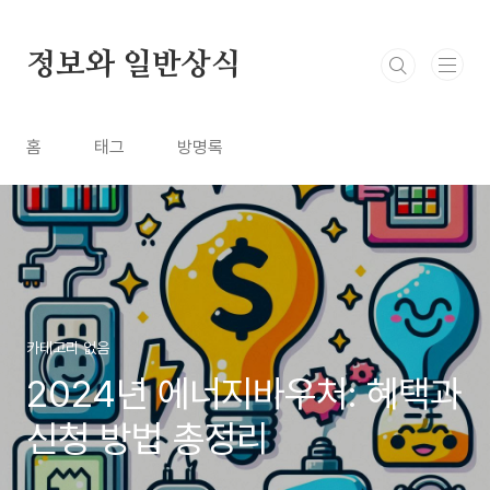
본문 바로가기
정보와 일반상식
홈
태그
방명록
카테고리 없음
2024년 에너지바우처: 혜택과
신청 방법 총정리